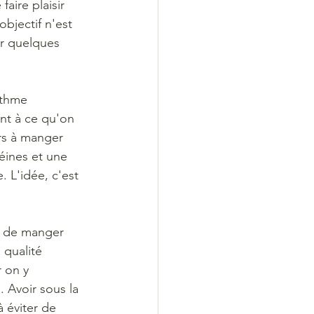
aire plaisir 
bjectif n'est 
er quelques 
ythme 
t à ce qu'on 
s à manger 
́ines et une 
 L'idée, c'est 
ni de manger 
qualité 
 on y 
 Avoir sous la 
 éviter de 