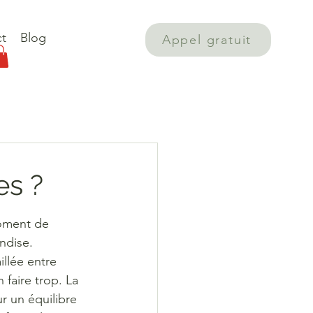
t
Blog
Appel gratuit
es ?
moment de 
ndise. 
llée entre 
 faire trop. La 
 un équilibre 