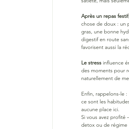
satiété, mais seulem
Après un repas festif
chose de doux : un pe
gras, une bonne hydr
digestif en route san
favorisent aussi la ré
Le stress 
influence e
des moments pour resp
naturellement de meil
Enfin, rappelons-le : 
ce sont les habitudes
aucune place ici. 
Si vous avez profité 
detox ou de régime ap