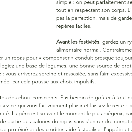
simple : on peut parfaitement se f
tout en respectant son corps. L'o
pas la perfection, mais de gard
repères faciles.
Avant les festivités
, gardez un r
alimentaire normal. Contrairemen
er un repas pour « compenser » conduit presque toujour
ivilégiez une base de légumes, une bonne source de prote
 : vous arriverez sereine et rassasiée, sans faim excessive.
famée, car cela pousse aux choix impulsifs.
aites des choix conscients. Pas besoin de goûter à tout 
sez ce qui vous fait vraiment plaisir et laissez le reste : la 
tité. L'apéro est souvent le moment le plus piégeux, car
 partie des calories du repas sans s'en rendre compte.
rotéiné et des crudités aide à stabiliser l'appétit et à