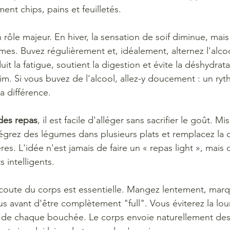
nt chips, pains et feuilletés.
 rôle majeur. En hiver, la sensation de soif diminue, mai
mes. Buvez régulièrement et, idéalement, alternez l'alco
uit la fatigue, soutient la digestion et évite la déshydrat
m. Si vous buvez de l'alcool, allez-y doucement : un ryt
la différence.
 des repas
, il est facile d'alléger sans sacrifier le goût. Mi
́grez des légumes dans plusieurs plats et remplacez la 
̀res. L'idée n'est jamais de faire un « repas light », mais d
 intelligents.
'écoute du corps est essentielle. Mangez lentement, mar
us avant d'être complètement "full". Vous éviterez la lo
 de chaque bouchée. Le corps envoie naturellement des