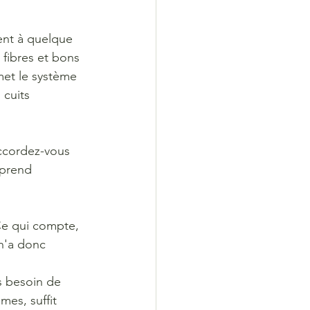
nt à quelque 
 fibres et bons 
et le système 
 cuits 
accordez-vous 
 prend 
e qui compte, 
 n'a donc 
as besoin de 
̂mes, suffit 