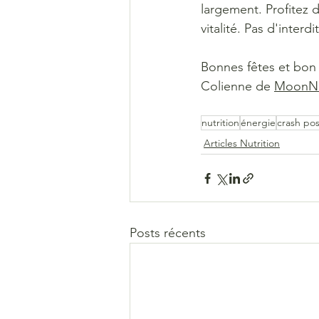
largement. Profitez d
vitalité. Pas d'interd
Bonnes fêtes et bon
Colienne de 
MoonNu
nutrition
énergie
crash pos
Articles Nutrition
Posts récents