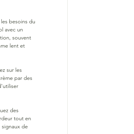
s les besoins du 
ol avec un 
ation, souvent 
hme lent et 
sez sur les 
crème par des 
'utiliser 
quez des 
urdeur tout en 
 signaux de 