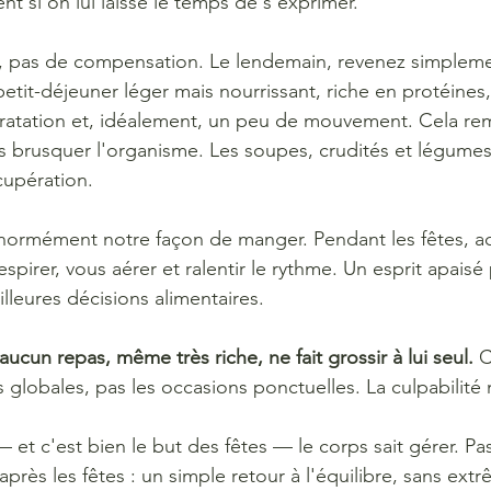
ent si on lui laisse le temps de s'exprimer.
, pas de compensation. Le lendemain, revenez simpleme
tit-déjeuner léger mais nourrissant, riche en protéines,
atation et, idéalement, un peu de mouvement. Cela rem
s brusquer l'organisme. Les soupes, crudités et légumes
cupération.
́normément notre façon de manger. Pendant les fêtes, 
irer, vous aérer et ralentir le rythme. Un esprit apaisé
leures décisions alimentaires.
aucun repas, même très riche, ne fait grossir à lui seul. 
C
 globales, pas les occasions ponctuelles. La culpabilité
— et c'est bien le but des fêtes — le corps sait gérer. P
rès les fêtes : un simple retour à l'équilibre, sans extre