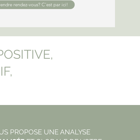
endre rendez-vous? C'est par ici!
OSITIVE,
IF,
E
OUS PROPOSE UNE ANALYSE