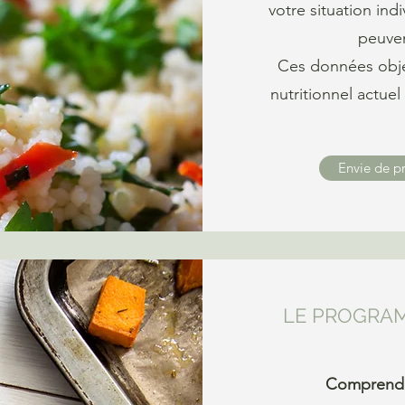
votre situation indi
peuven
Ces données objec
nutritionnel actuel
Envie de pr
LE PROGRA
Comprendre