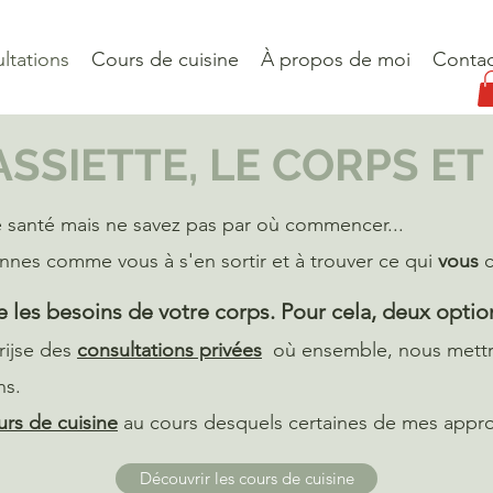
ltations
Cours de cuisine
À propos de moi
Contac
ASSIETTE, LE CORPS ET 
e santé mais ne savez pas par où commencer...
onnes comme vou
s à s'en sortir et à trouver ce qui
vous
c
 l
es besoins de votre corps.
Pour cela, deux option
rijse des
consultations privées
où
ensemble, nous mett
ns.
urs de cuisine
au cours desquels certaines de mes appr
Découvrir les cours de cuisine