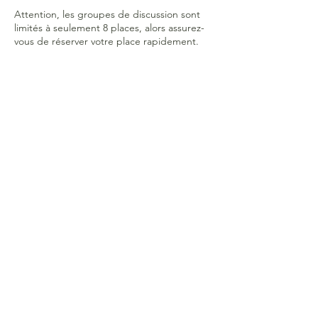
Attention, les groupes de discussion sont
limités à seulement 8 places, alors assurez-
vous de réserver votre place rapidement.
Intéressé(e) ?
Plusieurs dates possibles : 19 mars, 16 avril,
14 mai, 11 juin.
Horaire : de 14h à 15h.
PAF : 30 eur.
Inscription : cliquez ici! 👈
Bonne journée!
Colienne de
www.moonnutri.be
et Charlotte
de
www.charlottestudio.be
Partager cet événement