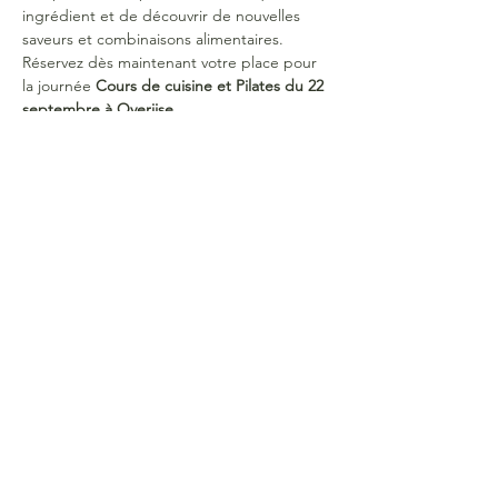
ingrédient et de découvrir de nouvelles 
saveurs et combinaisons alimentaires.
Réservez dès maintenant votre place pour 
la journée 
Cours de cuisine et Pilates du 22 
septembre à Overijse.
Les places sont limitées, réservez la vôtre 
dès maintenant !
Date : 22 septembre 2024
10 personnes maximum
Horaires : 
de 9h30 à 14h30
PAF : 
80 euros pour toute la journée (cours 
de pilates et cours de cuisine, lunch et 
boissons comprises).  
40 euros devront être versés 2 semaines 
avant l'évènement pour confirmer votre 
inscription sur le compte BE43 0019 5459 
8601 au nom de Colienne de Roovere. 
Merci de mentionner votre nom et prénom 
en commentaire. Pas de remboursement 
de l'acompte si annulation moins de 7 jours 
à l'avance.