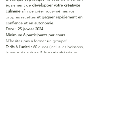
également de 
développer votre créativité 
culinaire 
afin de créer vous-mêmes vos 
propres recettes 
et gagner rapidement en 
confiance et en autonomie.
Date : 25 janvier 2024.
Minimum 6 participants par cours. 
N'hésitez pas à former un groupe!
Tarifs à l'unité : 
60 euros (inclus les boissons, 
le cours de cuisine & la partie théorique 
avec support papier)
Pack 5 cours : 
275 euros -
 Pack 9+1 gratuit : 
540 euros.
40 euros / cours devront être versés 2 
semaines avant l'évènement pour confirmer 
votre inscription sur le compte BE43 0019 
5459 8601 au nom de Colienne de Roovere. 
Merci de mentionner votre nom et prénom 
en commentaire.
Pas de remboursement de l'acompte si 
annulation moins de 7 jours à l'avance.
Bonne journée!