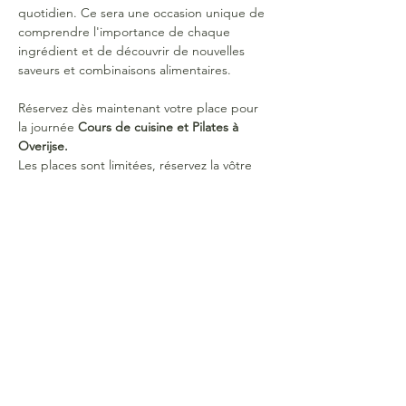
quotidien. Ce sera une occasion unique de 
comprendre l'importance de chaque 
ingrédient et de découvrir de nouvelles 
saveurs et combinaisons alimentaires.
Réservez dès maintenant votre place pour 
la journée 
Cours de cuisine et Pilates à 
Overijse.
Les places sont limitées, réservez la vôtre 
dès maintenant !
Date : 24 novembre 2024
10 personnes maximum
Horaires : 
de 9h30 à 14h30
PAF : 
85 euros pour toute la journée (cours 
de pilates et cours de cuisine, lunch et 
boissons comprises).  
45 euros devront être versés 2 semaines 
avant l'évènement pour confirmer votre 
inscription sur le compte BE43 0019 5459 
8601 au nom de Colienne de Roovere. 