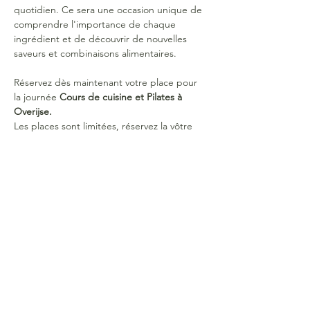
quotidien. Ce sera une occasion unique de 
comprendre l'importance de chaque 
ingrédient et de découvrir de nouvelles 
saveurs et combinaisons alimentaires.
Réservez dès maintenant votre place pour 
la journée 
Cours de cuisine et Pilates à 
Overijse.
Les places sont limitées, réservez la vôtre 
dès maintenant !
Date : 24 novembre 2024
10 personnes maximum
Horaires : 
de 9h30 à 14h30
PAF : 
85 euros pour toute la journée (cours 
de pilates et cours de cuisine, lunch et 
boissons comprises).  
45 euros devront être versés 2 semaines 
avant l'évènement pour confirmer votre 
inscription sur le compte BE43 0019 5459 
8601 au nom de Colienne de Roovere. 