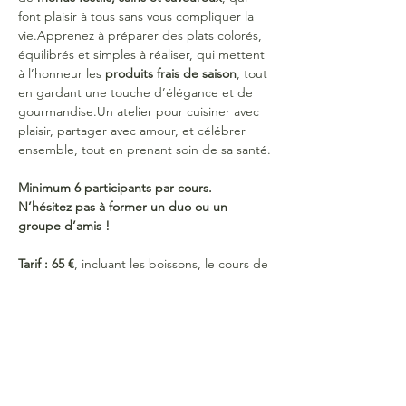
font plaisir à tous sans vous compliquer la 
vie.Apprenez à préparer des plats colorés, 
équilibrés et simples à réaliser, qui mettent 
à l’honneur les 
produits frais de saison
, tout 
en gardant une touche d’élégance et de 
gourmandise.Un atelier pour cuisiner avec 
plaisir, partager avec amour, et célébrer 
ensemble, tout en prenant soin de sa santé.
Minimum 6 participants par cours. 
N’hésitez pas à former un duo ou un 
groupe d’amis !
Tarif : 65 €
, incluant les boissons, le cours de 
cuisine et la partie théorique avec support 
papier.
nscription confirmée à réception du 
paiement (au plus tard 2 semaines avant 
l'évènement)
 sur le compte : 
BE43 0019 
5459 8601
 au nom de 
Colienne de Roovere. 
Merci d’indiquer votre 
nom et prénom
 en 