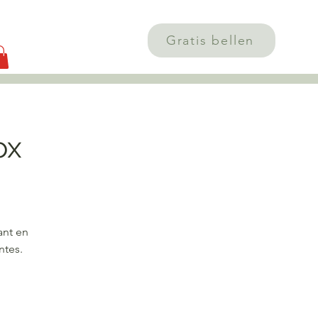
g
Gratis bellen
ox
ant en
ntes.