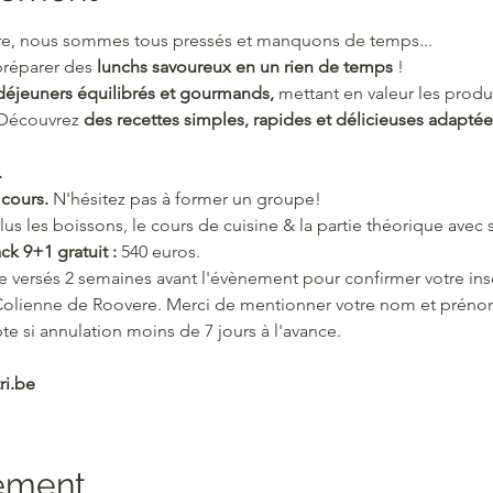
re, nous sommes tous pressés et manquons de temps...
réparer des 
lunchs savoureux en un rien de temps
 ! 
déjeuners équilibrés et gourmands, 
mettant en valeur les produi
 Découvrez 
des recettes simples, rapides et délicieuses adaptée
.
cours. 
N'hésitez pas à former un groupe!
clus les boissons, le cours de cuisine & la partie théorique avec
ck 9+1 gratuit : 
540 euros.
re versés 2 semaines avant l'évènement pour confirmer votre ins
Colienne de Roovere. Merci de mentionner votre nom et préno
 si annulation moins de 7 jours à l'avance.
i.be
nement