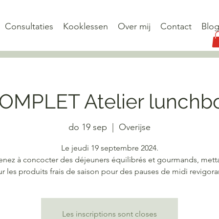
Consultaties
Kooklessen
Over mij
Contact
Blo
OMPLET Atelier lunchb
do 19 sep
  |  
Overijse
Le jeudi 19 septembre 2024.
nez à concocter des déjeuners équilibrés et gourmands, mett
ur les produits frais de saison pour des pauses de midi revigora
Les inscriptions sont closes