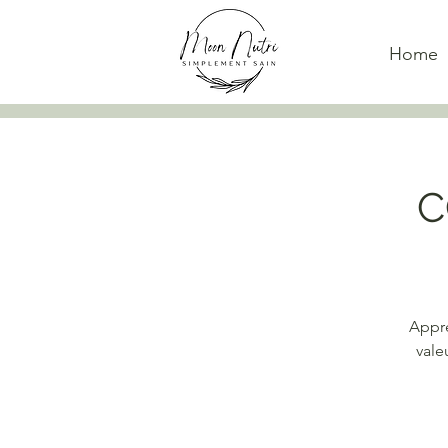
Home
C
Appre
vale