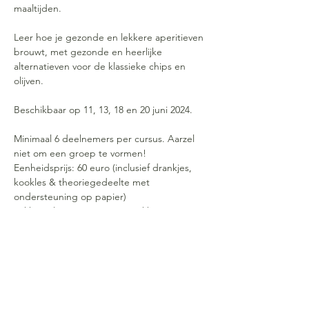
maaltijden.
Leer hoe je gezonde en lekkere aperitieven 
brouwt, met gezonde en heerlijke 
alternatieven voor de klassieke chips en 
olijven.
Beschikbaar op 11, 13, 18 en 20 juni 2024.
Minimaal 6 deelnemers per cursus. Aarzel 
niet om een groep te vormen!
Eenheidsprijs: 60 euro (inclusief drankjes, 
kookles & theoriegedeelte met 
ondersteuning op papier)
Pakket 5 lessen: 275 euro - Pakket 9+1 
gratis: 540 euro.
40 euro / les moet 2 weken voor het 
evenement betaald worden om je 
inschrijving te bevestigen op rekening BE43 
0019 5459 8601 op naam van Colienne de 
Roovere. Gelieve je voor- en achternaam te 