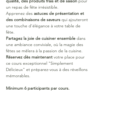
qualité, des produits frais et de saison
 pour 
un repas de fête irrésistible.
Apprenez des 
astuces de présentation et 
des combinaisons de saveurs
 qui ajouteront 
une touche d'élégance à votre table de 
fête.
Partagez la joie de cuisiner ensemble
 dans 
une ambiance conviviale, où la magie des 
fêtes se mêlera à la passion de la cuisine.
Réservez dès maintenant
 votre place pour 
ce cours exceptionnel "Simplement 
Délicieux" et préparez-vous à des réveillons 
mémorables.
Minimum 6 participants par cours. 
N'hésitez pas à former un groupe!
Tarifs à l'unité : 
65 euros (inclus les boissons, 
le cours de cuisine & la partie théorique 
avec support papier)
65 euros devront être versés 2 semaines 
avant l'évènement pour confirmer votre 