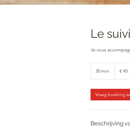
Le suiv
Je vous accompagn
45
euro
30 min.
3
€ 45
0
m
i
Vraag boeking a
n
.
Beschrijving v