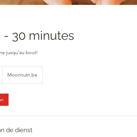
i - 30 minutes
e jusqu'au bout!
Moonnutri.be
an
an de dienst